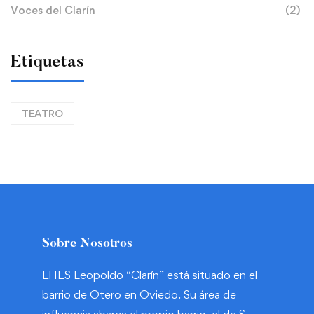
Voces del Clarín
(2)
Etiquetas
TEATRO
Sobre Nosotros
El IES Leopoldo “Clarín” está situado en el
barrio de Otero en Oviedo. Su área de
influencia abarca el propio barrio, el de S.