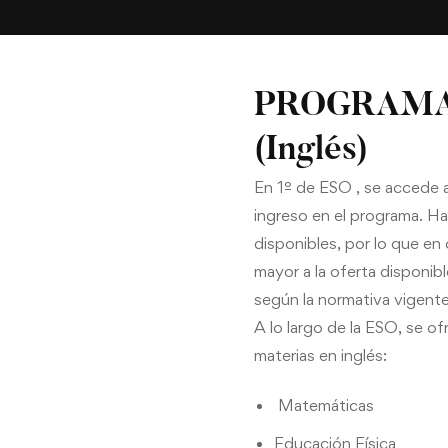
PROGRAMA
(Inglés)
En 1º de ESO , se accede a 
ingreso en el programa. Ha
disponibles, por lo que e
mayor a la oferta disponibl
según la normativa vigente
A lo largo de la ESO, se of
materias en inglés:
Matemáticas
Educación Física