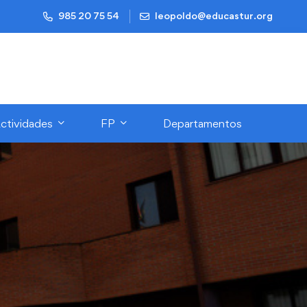
985 20 75 54
leopoldo@educastur.org
ctividades
FP
Departamentos