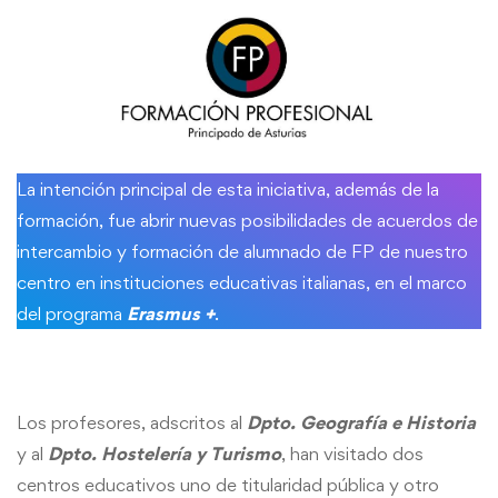
La intención principal de esta iniciativa, además de la
formación, fue abrir nuevas posibilidades de acuerdos de
intercambio y formación de alumnado de FP de nuestro
centro en instituciones educativas italianas, en el marco
del programa
Erasmus +
.
Los profesores, adscritos al
Dpto.
Geografía e Historia
y al
Dpto. Hostelería y Turismo
, han visitado dos
centros educativos uno de titularidad pública y otro