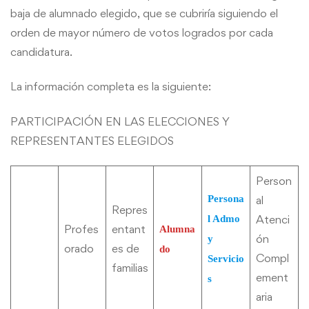
baja de alumnado elegido, que se cubriría siguiendo el
orden de mayor número de votos logrados por cada
candidatura.
La información completa es la siguiente:
PARTICIPACIÓN EN LAS ELECCIONES Y
REPRESENTANTES ELEGIDOS
Person
Persona
al
Repres
Atenci
l Admo
Profes
entant
Alumna
ón
y
orado
es de
do
Compl
Servicio
familias
ement
s
aria