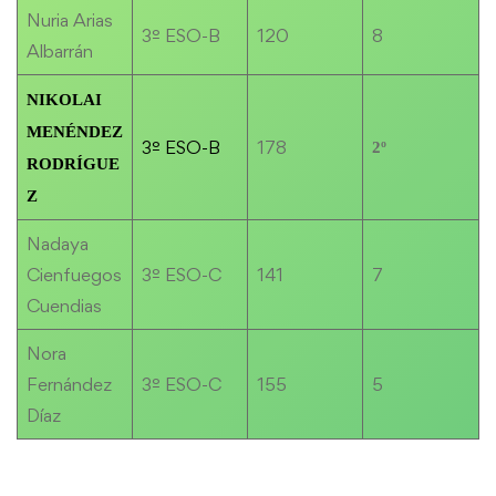
Nuria Arias
3º ESO-B
120
8
Albarrán
NIKOLAI
MENÉNDEZ
3º ESO-B
178
2º
RODRÍGUE
Z
Nadaya
Cienfuegos
3º ESO-C
141
7
Cuendias
Nora
Fernández
3º ESO-C
155
5
Díaz