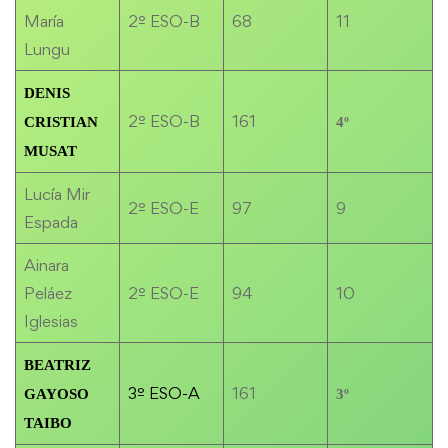
María
2º ESO-B
68
11
Lungu
DENIS
2º ESO-B
161
CRISTIAN
4º
MUSAT
Lucía Mir
2º ESO-E
97
9
Espada
Ainara
Peláez
2º ESO-E
94
10
Iglesias
BEATRIZ
3º ESO-A
161
GAYOSO
3º
TAIBO