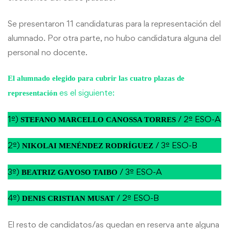
Se presentaron 11 candidaturas para la representación del
alumnado. Por otra parte, no hubo candidatura alguna del
personal no docente.
El alumnado elegido para cubrir las cuatro plazas de
es el siguiente:
representación
1º)
/ 2º ESO-A
STEFANO MARCELLO CANOSSA TORRES
2º)
/ 3º ESO-B
NIKOLAI MENÉNDEZ RODRÍGUEZ
3º)
/ 3º ESO-A
BEATRIZ GAYOSO TAIBO
4º)
/ 2º ESO-B
DENIS CRISTIAN MUSAT
El resto de candidatos/as quedan en reserva ante alguna