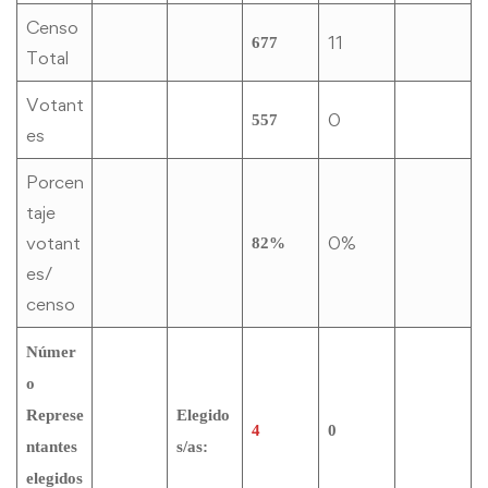
Censo
11
677
Total
Votant
0
557
es
Porcen
taje
votant
0%
82%
es/
censo
Númer
o
Represe
Elegido
4
0
ntantes
s/as:
elegidos