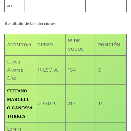
/as
Resultado de las elecciones
Nº DE
ALUMNO/A
CURSO
POSICIÓN
VOTOS
Lucca
Álvarez
1º ESO-A
154
6
Díaz
STEFANO
MARCELL
2º ESO-A
210
1º
O CANOSSA
TORRES
Lorena