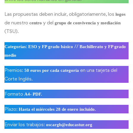
Las propuestas deben incluir, obligatoriamente, los
logos
de nuestro
y del
centro
grupo de convivencia y mediación
(TSU).
:
//
Categorías
ESO y FP grado básico
Bachillerato y FP grado
medio
Premios:
en una tarjeta del
50 euros por cada categoría
Corte Inglés.
Formato
A4- PDF.
Plazo:
Hasta el miércoles 28 de enero incluido.
Enviar los trabajos:
oscargb@educastur.org