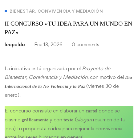
BIENESTAR, CONVIVENCIA Y MEDIACIÓN
II CONCURSO «TU IDEA PARA UN MUNDO EN
PAZ»
leopoldo
Ene 13, 2026
0 comments
La iniciativa está organizada por el
Proyecto de
Bienestar, Convivencia y Mediación
, con motivo del
Día
(viernes 30 de
Internacional de la No Violencia y la Paz
enero).
El concurso consiste en elaborar un
donde se
cartel
plasme
y con
(
slogan
resumen de tu
gráficamente
texto
idea) tu propuesta o idea para mejorar la convivencia
entre los seres humanos en general.