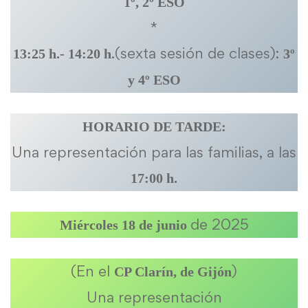
1º, 2º ESO
*
.(sexta sesión de clases):
13:25 h.- 14:20 h
3º
y 4º ESO
HORARIO DE TARDE:
Una representación para las familias, a las
17:00 h.
de 2025
Miércoles 18 de junio
(En el
)
CP Clarín, de Gijón
Una representación