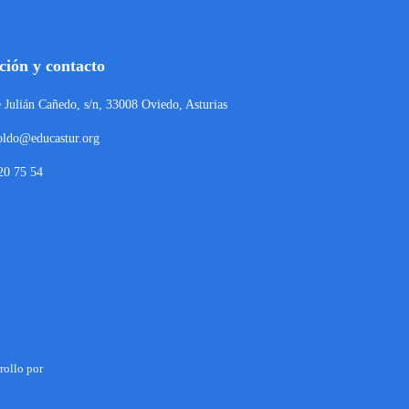
ción y contacto
e Julián Cañedo, s/n, 33008 Oviedo, Asturias
oldo@educastur.org
20 75 54
rollo por