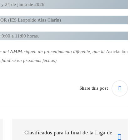
3 y 24 de junio de 2026
 (IES Leopoldo Alas Clarín)
e 9:00 a 11:00 horas.
s del
AMPA
siguen un procedimiento diferente, que la
Asociación
ifundirá en próximas fechas)
Share this post
Clasificados para la final de la Liga de