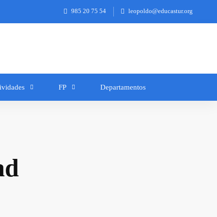
985 20 75 54
leopoldo@educastur.org
ividades
FP
Departamentos
ad