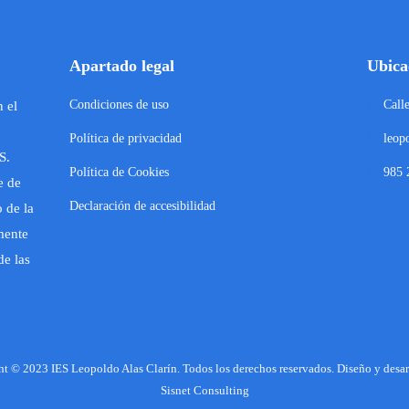
Apartado legal
Ubica
Condiciones de uso
Call
n el
Política de privacidad
leop
S.
Política de Cookies
985 
e de
Declaración de accesibilidad
 de la
mente
de las
t © 2023 IES Leopoldo Alas Clarín. Todos los derechos reservados. Diseño y desar
Sisnet Consulting