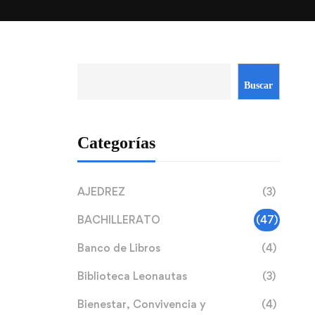
Buscar
Categorías
AJEDREZ
(3)
BACHILLERATO
(47)
Banco de Libros
(4)
Biblioteca Leonautas
(3)
Bienestar, Convivencia y
(4)