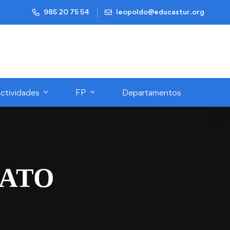
985 20 75 54
leopoldo@educastur.org
ctividades
FP
Departamentos
RATO