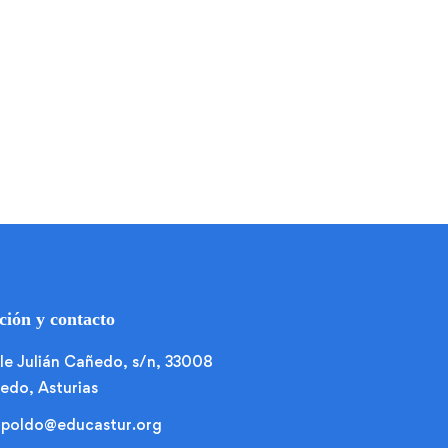
ción y contacto
le Julián Cañedo, s/n, 33008
edo, Asturias
opoldo@educastur.org