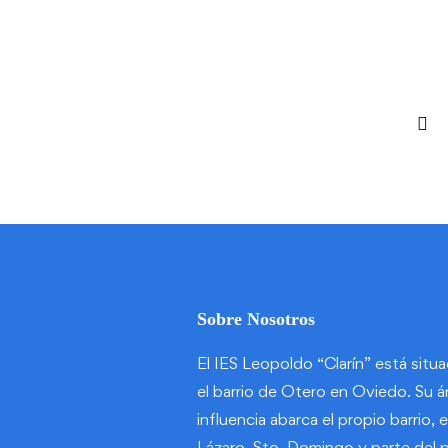
leopoldo
May 21, 2024
Sobre Nosotros
El IES Leopoldo “Clarín” está situ
el barrio de Otero en Oviedo. Su á
influencia abarca el propio barrio, e
Lázaro, Sto. Domingo y parte del 