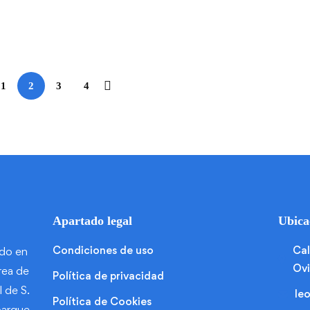
1
2
3
4
Apartado legal
Ubica
Condiciones de uso
Cal
ado en
Ovi
rea de
Política de privacidad
l de S.
le
Política de Cookies
parque