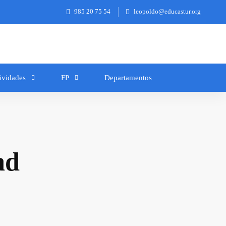
985 20 75 54
leopoldo@educastur.org
ividades
FP
Departamentos
ad