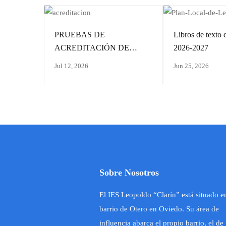
PRUEBAS DE
Libros de text
ACREDITACIÓN DE
2026-2027
CONOCIMIENTOS/
Jul 12, 2026
Jun 25, 2026
CALENDARIO
Sobre Nosotros
El IES Leopoldo “Clarín” está situado e
barrio de Otero en Oviedo. Su área de
influencia abarca el propio barrio, el de 