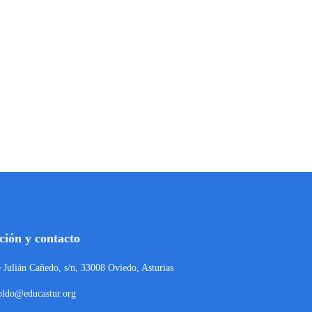
IOS DE FINAL
Oferta educativa y matrícula
O
del curso 2026-2027
Abr 29, 2026
ción y contacto
e Julián Cañedo, s/n, 33008 Oviedo, Asturias
oldo@educastur.org