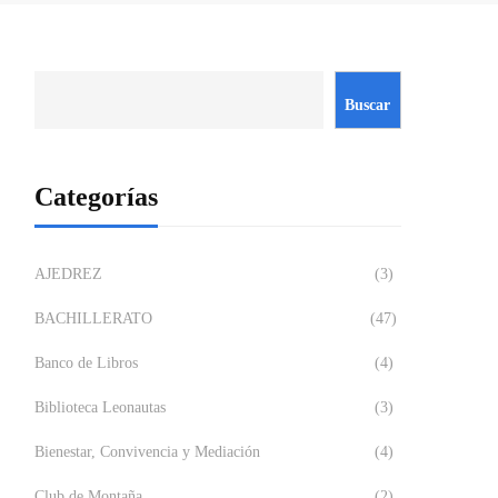
Buscar
Categorías
AJEDREZ
(3)
BACHILLERATO
(47)
Banco de Libros
(4)
Biblioteca Leonautas
(3)
Bienestar, Convivencia y Mediación
(4)
Club de Montaña
(2)