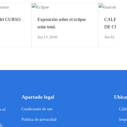
o del CURSO
Exposición sobre el eclipse
CALENDAR
solar total.
DE CURS
Jun 13, 2026
Jun 01, 2026
Apartado legal
Ubica
Condiciones de uso
Call
n el
Política de privacidad
leop
S.