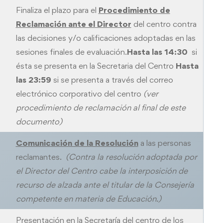
Finaliza el plazo para el
Procedimiento de
Reclamación
ante el Director
del centro contra
las decisiones y/o calificaciones adoptadas en las
sesiones finales de evaluación.
Hasta las 14:30
si
ésta se presenta en la Secretaria del Centro
Hasta
las 23:59
si se presenta a través del correo
electrónico corporativo del centro
(ver
procedimiento de reclamación al final de este
documento)
Comunicación de la Resolución
a las personas
reclamantes.
(Contra la resolución adoptada por
el Director del Centro cabe la interposición de
recurso de alzada ante el titular de la Consejería
competente en materia de Educación.)
Presentación en la Secretaría del centro de los