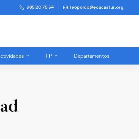
985 20 75 54
leopoldo@educastur.org
ctividades
FP
Departamentos
dad