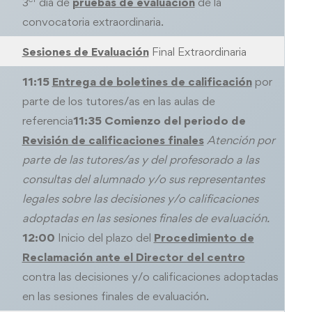
3
día de
pruebas de evaluación
de la
convocatoria extraordinaria.
Sesiones de Evaluación
Final Extraordinaria
11:15
Entrega de boletines de calificación
por
parte de los tutores/as en las aulas de
referencia
11:35
Comienzo del periodo de
Revisión de calificaciones finales
Atención por
parte de las tutores/as y del profesorado a las
consultas del alumnado y/o sus representantes
legales sobre las decisiones y/o calificaciones
adoptadas en las sesiones finales de evaluación.
12:00
Inicio del plazo del
Procedimiento de
Reclamación
ante el Director del centro
contra las decisiones y/o calificaciones adoptadas
en las sesiones finales de evaluación.