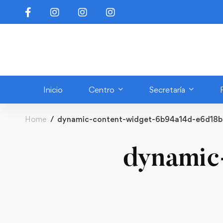
Inicio
Centro
Secretaría
Home
dynamic-content-widget-6b94a14d-e6d18
dynamic