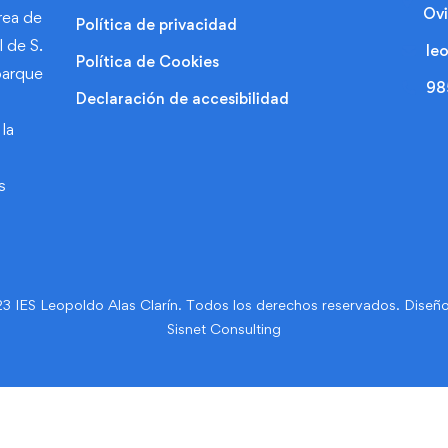
Ovi
rea de
Política de privacidad
l de S.
le
Política de Cookies
parque
98
Declaración de accesibilidad
la
s
 IES Leopoldo Alas Clarín. Todos los derechos reservados. Diseño
Sisnet Consulting