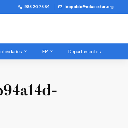
985 20 75 54
leopoldo@educastur.org
ctividades
FP
Departamentos
b94a14d-