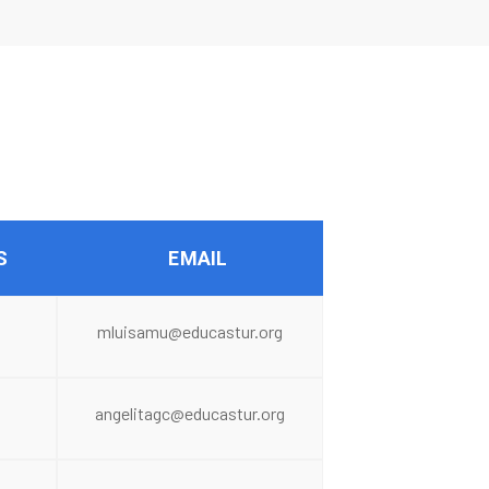
S
EMAIL
mluisamu@educastur.org
angelitagc@educastur.org