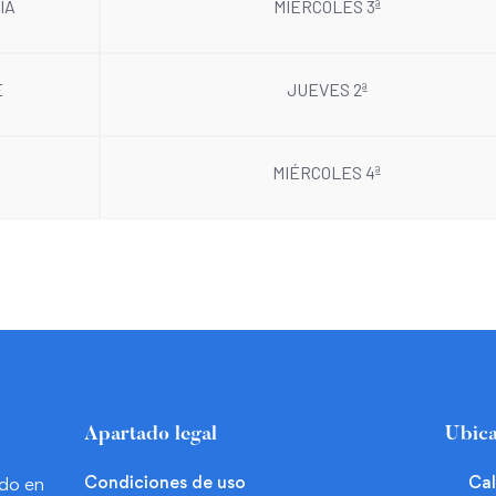
ÍA
MIÉRCOLES 3ª
É
JUEVES 2ª
MIÉRCOLES 4ª
Apartado legal
Ubica
Condiciones de uso
Cal
ado en