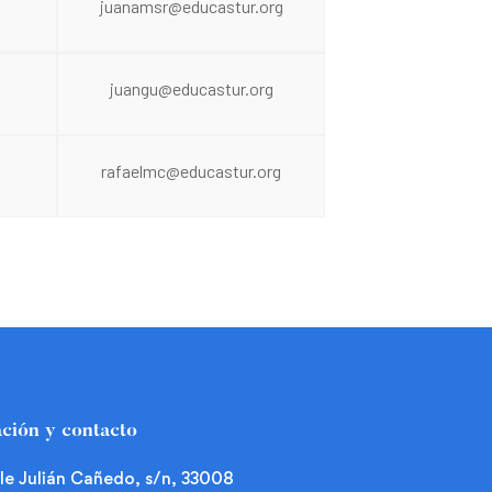
juanamsr@educastur.org
juangu@educastur.org
rafaelmc@educastur.org
ción y contacto
le Julián Cañedo, s/n, 33008