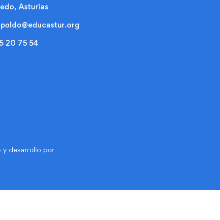
edo, Asturias
opoldo@educastur.org
5 20 75 54
 y desarrollo por