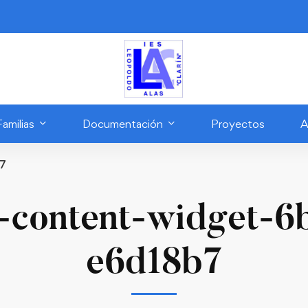
Familias
Documentación
Proyectos
A
b7
-content-widget-6
e6d18b7