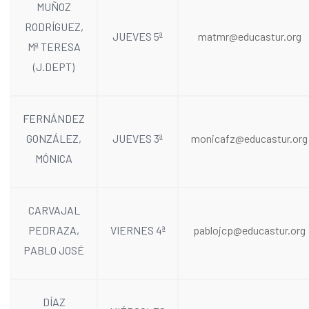
MUÑOZ
RODRÍGUEZ,
JUEVES 5ª
matmr@educastur.org
Mª TERESA
(J.DEPT)
FERNÁNDEZ
GONZÁLEZ,
JUEVES 3ª
monicafz@educastur.org
MÓNICA
CARVAJAL
PEDRAZA,
VIERNES 4ª
pablojcp@educastur.org
PABLO JOSÉ
DÍAZ