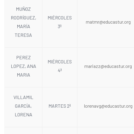
MUÑOZ
RODRÍGUEZ,
MIÉRCOLES
matmr@educastur.org
MARÍA
3ª
TERESA
PEREZ
MIÉRCOLES
LOPEZ, ANA
mariazz@educastur.org
4ª
MARIA
VILLAMIL
GARCÍA,
MARTES 2ª
lorenavg@educastur.org
LORENA