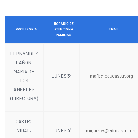
HORARIO DE
PROFESOR/A
ATENCIÓN A
EMAIL
FAMILIAS
FERNANDEZ
BAÑON,
MARIA DE
LUNES 3ª
mafb@educastur.org
LOS
ANGELES
(DIRECTORA)
CASTRO
VIDAL,
LUNES 4ª
miguelcv@educastur.org