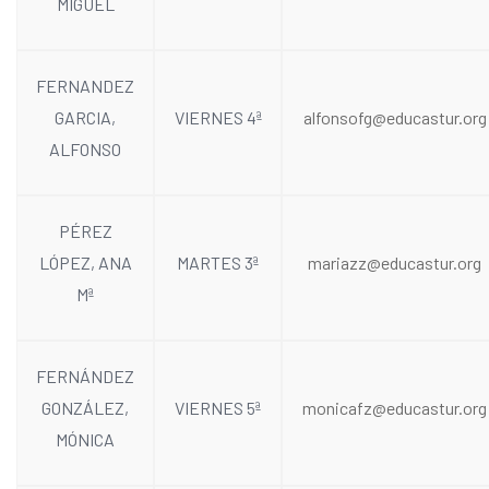
MIGUEL
FERNANDEZ
GARCIA,
VIERNES 4ª
alfonsofg@educastur.org
ALFONSO
PÉREZ
LÓPEZ, ANA
MARTES 3ª
mariazz@educastur.org
Mª
FERNÁNDEZ
GONZÁLEZ,
VIERNES 5ª
monicafz@educastur.org
MÓNICA