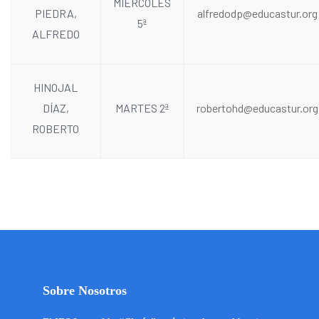
MIÉRCOLES
PIEDRA,
alfredodp@educastur.org
5ª
ALFREDO
HINOJAL
DÍAZ,
MARTES 2ª
robertohd@educastur.org
ROBERTO
Sobre Nosotros